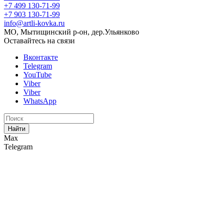
+7 499 130-71-99
+7 903 130-71-99
info@artli-kovka.ru
МО, Мытищинский р-он, дер.Ульянково
Оставайтесь на связи
Вконтакте
Telegram
YouTube
Viber
Viber
WhatsApp
Найти
Max
Telegram