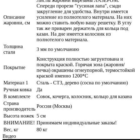
Листы жаровни вырезаны ЛАЗЕРОМ.
Спереди прорези "гусиная лапа", сзади
закругление для удобства. Внутри имеется
Описание
усиление из полнотелого материала. На них
жаровни, см
можно ставить любую вашу решетку. В углу
так же приварен держатель для кольца под
казан. На дне имеется колосник из
полнотелого материала.
Толщина
3 мм по умолчанию
стали
Конструкция полностью загрунтована и
покрыта краской. Горячая зона (жаровня/
Покрытие
печка) окрашены огнеупорной, термостойкой
краской именно 1200*С
Материал 1
Сталь - СТ3, дерево (сосна по умолчанию)
Ручная ковка
Да
В комплекте
Совок, кочерга, колосник, кольцо для казана
Страна
Россия (Москва)
производитель
Высота ножек
5 см
ВНИМАНИЕ!
Принимаем индивидуальные заказы!
Вес, кг
80 кг
Видео