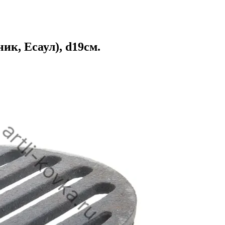
к, Есаул), d19см.