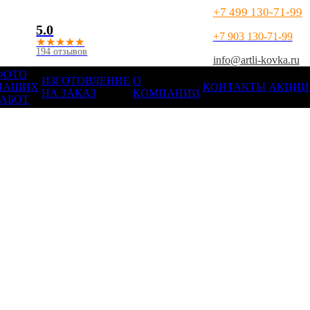
+7 499 130-71-99
5.0
+7 903 130-71-99
★
★
★
★
★
194 отзывов
info@artli-kovka.ru
ФОТО
ИЗГОТОВЛЕНИЕ
О
НАШИХ
КОНТАКТЫ
АКЦИИ
НА ЗАКАЗ
КОМПАНИИ
РАБОТ