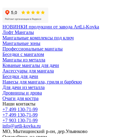
Политика конфиденциальности
НОВИНКИ продукции от завода ArtLi-Kovka
Лофт Мангалы
Мангальные комплексы под ключ
Мангальные зоны
Профессиональные мангалы
Беседки с мангалом
Мангалы из металла
Кованые мангалы для дачи
Аксессуары для мангала
Беседки для дачи
Навесы для мангала, гриля и барбекю
Для дачи из металла
Дровницы и дрова
Очаги для костра
Наши контакты
+7 499 130-71-99
+7 499 130-71-99
+7 903 130-71-99
info@artli-kovka.ru
МО, Мытищинский р-он, дер.Ульянково
Оставайтесь на связи