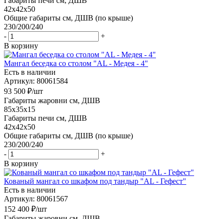
Габариты печи см, ДШВ
42x42x50
Общие габариты см, ДШВ (по крыше)
230/200/240
-
+
В корзину
Мангал беседка со столом "AL - Медея - 4"
Есть в наличии
Артикул: 80061584
93 500
₽
/шт
Габариты жаровни см, ДШВ
85x35x15
Габариты печи см, ДШВ
42x42x50
Общие габариты см, ДШВ (по крыше)
230/200/240
-
+
В корзину
Кованый мангал со шкафом под тандыр "AL - Гефест"
Есть в наличии
Артикул: 80061567
152 400
₽
/шт
Габариты жаровни см, ДШВ