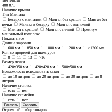
369 398.30
488 871
Наличие крыши
Тип Мангала
Беседка с мангалом
Мангал без крыши
Мангал без
печки
Мангал в беседку
Мангал с вытяжкой
Мангал с крышей
Мангал с печкой
Премиум
мангальный комплекс
Показать все
Длинна жаровни
600 мм
850 мм
1000 мм
1200 мм
>1200 мм
Кол-во прорезей для шампуров
8
11
13
>16
Размер печки
420х350 мм
420х420 мм
500х500 мм
Возможность использовать казан
до 10 литров
до 20 литров
до 30 литров
до 8
литров
Наличие столика
есть
нет
Наличие скамейки
есть
нет
Сбросить
Огромный выбор товаров