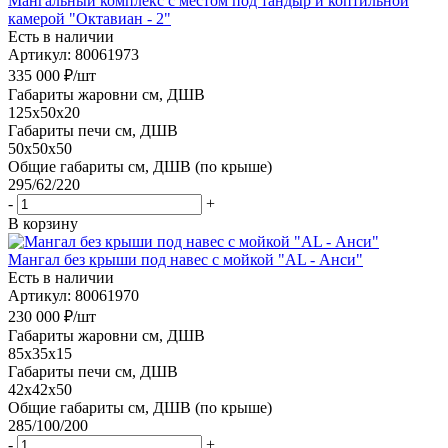
Мангальный комплекс с местом под тандыр и коптильной
камерой "Октавиан - 2"
Есть в наличии
Артикул: 80061973
335 000
₽
/шт
Габариты жаровни см, ДШВ
125x50x20
Габариты печи см, ДШВ
50x50x50
Общие габариты см, ДШВ (по крыше)
295/62/220
-
+
В корзину
Мангал без крыши под навес с мойкой "AL - Анси"
Есть в наличии
Артикул: 80061970
230 000
₽
/шт
Габариты жаровни см, ДШВ
85x35x15
Габариты печи см, ДШВ
42x42x50
Общие габариты см, ДШВ (по крыше)
285/100/200
-
+