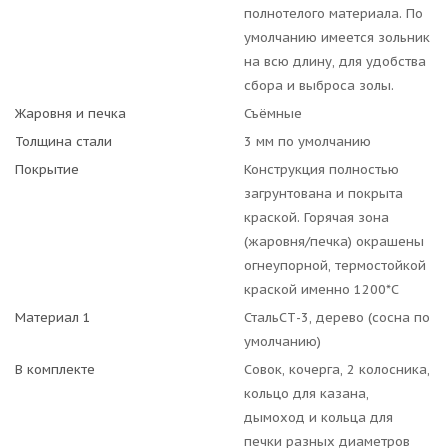
полнотелого материала. По
умолчанию имеется зольник
на всю длину, для удобства
сбора и выброса золы.
Жаровня и печка
Съёмные
Толщина стали
3 мм по умолчанию
Покрытие
Конструкция полностью
загрунтована и покрыта
краской. Горячая зона
(жаровня/печка) окрашены
огнеупорной, термостойкой
краской именно 1200*С
Материал 1
СтальСТ-3, дерево (сосна по
умолчанию)
В комплекте
Совок, кочерга, 2 колосника,
кольцо для казана,
дымоход и кольца для
печки разных диаметров