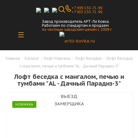
+7 499 130-71-99
+7 903 130-71-99
Завод производитель АРТ-Ли Ковка.
Работаем по стандартам и продаем
по честным заводским ценам с 2009 г.
Главная
-
Каталог
-
Лофт Мангалы
-
Лофт беседки
-
Лофт беседка
с мангалом, печью и тумбами "AL - Дачный Парадиз-3"
Лофт беседка с мангалом, печью и
тумбами "AL - Дачный Парадиз-3"
ВЫЕЗД
ЗАМЕРЩИКА
НОВИНКА