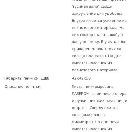
"гусиная лапа", сзади
закругление для удобства.
Внутри имеется усиление из
полнотелого материала. На
них можно ставить любую
вашу решетку. В углу так же
приварен держатель для
кольца под казан. На дне
имеется колосник из
полнотелого материала.
Габариты печи см, ДШВ
42x42x50
Описание печи, см
Листы печи вырезаны
ЛАЗЕРОМ, в том числе дверь
и ручки: никаких заусениц и
остроты. Сверху плита с
кольцами разных
диаметров. На дне печи
имеется колосник из