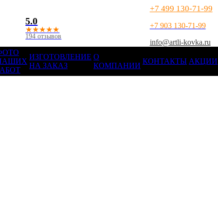
+7 499 130-71-99
5.0
+7 903 130-71-99
★
★
★
★
★
194 отзывов
info@artli-kovka.ru
ФОТО
ИЗГОТОВЛЕНИЕ
О
НАШИХ
КОНТАКТЫ
АКЦИИ
НА ЗАКАЗ
КОМПАНИИ
РАБОТ