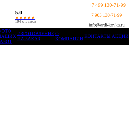
+7 499 130-71-99
5.0
+7 903 130-71-99
★
★
★
★
★
194 отзывов
info@artli-kovka.ru
ФОТО
ИЗГОТОВЛЕНИЕ
О
НАШИХ
КОНТАКТЫ
АКЦИИ
НА ЗАКАЗ
КОМПАНИИ
РАБОТ