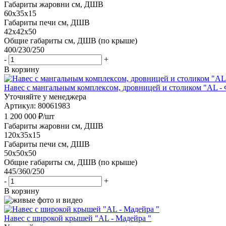
Габариты жаровни см, ДШВ
60x35x15
Габариты печи см, ДШВ
42x42x50
Общие габариты см, ДШВ (по крыше)
400/230/250
-
+
В корзину
Навес с мангальным комплексом, дровницей и столиком "AL -
Уточняйте у менеджера
Артикул: 80061983
1 200 000
₽
/шт
Габариты жаровни см, ДШВ
120x35x15
Габариты печи см, ДШВ
50x50x50
Общие габариты см, ДШВ (по крыше)
445/360/250
-
+
В корзину
Навес с широкой крышей "AL - Мадейра "