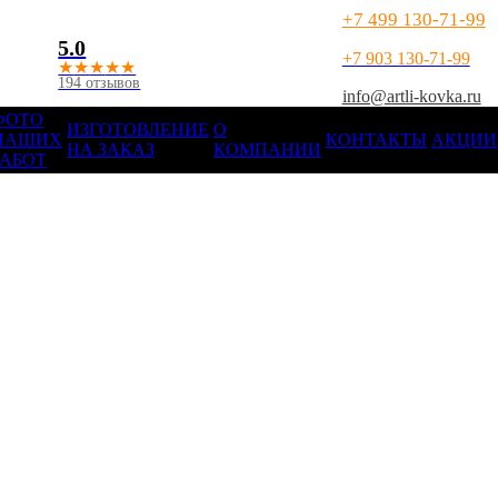
+7 499 130-71-99
5.0
+7 903 130-71-99
★
★
★
★
★
194 отзывов
info@artli-kovka.ru
ФОТО
ИЗГОТОВЛЕНИЕ
О
НАШИХ
КОНТАКТЫ
АКЦИИ
НА ЗАКАЗ
КОМПАНИИ
РАБОТ