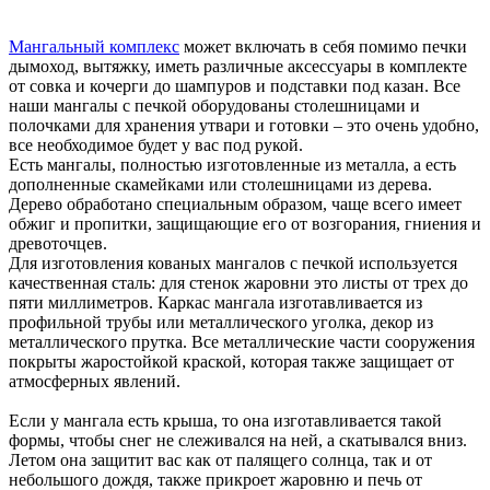
Мангальный комплекс
может включать в себя помимо печки
дымоход, вытяжку, иметь различные аксессуары в комплекте
от совка и кочерги до шампуров и подставки под казан. Все
наши мангалы с печкой оборудованы столешницами и
полочками для хранения утвари и готовки – это очень удобно,
все необходимое будет у вас под рукой.
Есть мангалы, полностью изготовленные из металла, а есть
дополненные скамейками или столешницами из дерева.
Дерево обработано специальным образом, чаще всего имеет
обжиг и пропитки, защищающие его от возгорания, гниения и
древоточцев.
Для изготовления кованых мангалов с печкой используется
качественная сталь: для стенок жаровни это листы от трех до
пяти миллиметров. Каркас мангала изготавливается из
профильной трубы или металлического уголка, декор из
металлического прутка. Все металлические части сооружения
покрыты жаростойкой краской, которая также защищает от
атмосферных явлений.
Если у мангала есть крыша, то она изготавливается такой
формы, чтобы снег не слеживался на ней, а скатывался вниз.
Летом она защитит вас как от палящего солнца, так и от
небольшого дождя, также прикроет жаровню и печь от