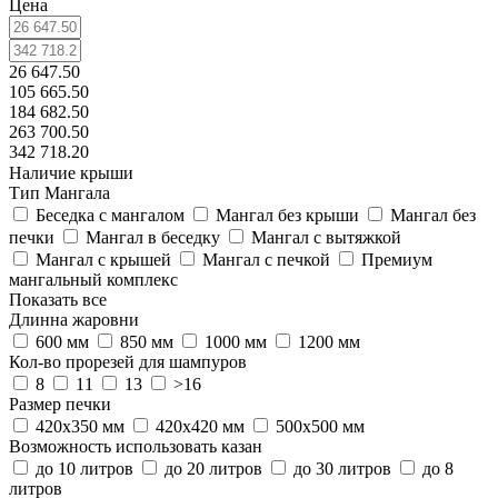
Цена
26 647.50
105 665.50
184 682.50
263 700.50
342 718.20
Наличие крыши
Тип Мангала
Беседка с мангалом
Мангал без крыши
Мангал без
печки
Мангал в беседку
Мангал с вытяжкой
Мангал с крышей
Мангал с печкой
Премиум
мангальный комплекс
Показать все
Длинна жаровни
600 мм
850 мм
1000 мм
1200 мм
Кол-во прорезей для шампуров
8
11
13
>16
Размер печки
420х350 мм
420х420 мм
500х500 мм
Возможность использовать казан
до 10 литров
до 20 литров
до 30 литров
до 8
литров