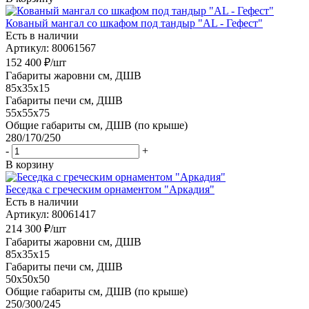
Кованый мангал со шкафом под тандыр "AL - Гефест"
Есть в наличии
Артикул: 80061567
152 400
₽
/шт
Габариты жаровни см, ДШВ
85x35x15
Габариты печи см, ДШВ
55x55x75
Общие габариты см, ДШВ (по крыше)
280/170/250
-
+
В корзину
Беседка с греческим орнаментом "Аркадия"
Есть в наличии
Артикул: 80061417
214 300
₽
/шт
Габариты жаровни см, ДШВ
85x35x15
Габариты печи см, ДШВ
50x50x50
Общие габариты см, ДШВ (по крыше)
250/300/245