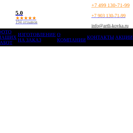
+7 499 130-71-99
5.0
+7 903 130-71-99
★
★
★
★
★
194 отзывов
info@artli-kovka.ru
ФОТО
ИЗГОТОВЛЕНИЕ
О
НАШИХ
КОНТАКТЫ
АКЦИИ
НА ЗАКАЗ
КОМПАНИИ
РАБОТ