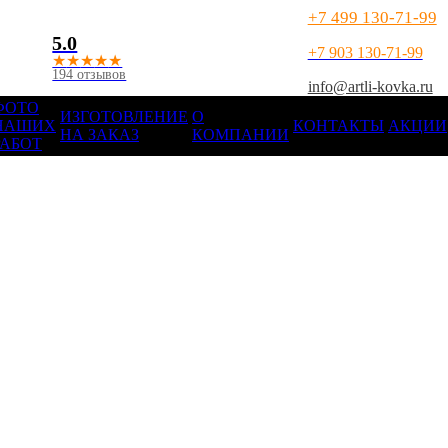
+7 499 130-71-99
5.0
+7 903 130-71-99
★
★
★
★
★
194 отзывов
info@artli-kovka.ru
ФОТО
ИЗГОТОВЛЕНИЕ
О
НАШИХ
КОНТАКТЫ
АКЦИИ
НА ЗАКАЗ
КОМПАНИИ
РАБОТ