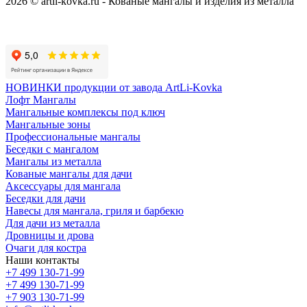
2026 © artli-kovka.ru - Кованые мангалы и изделия из металла
Реквизиты компании
Карта сайта
Политика конфиденциальности
НОВИНКИ продукции от завода ArtLi-Kovka
Лофт Мангалы
Мангальные комплексы под ключ
Мангальные зоны
Профессиональные мангалы
Беседки с мангалом
Мангалы из металла
Кованые мангалы для дачи
Аксессуары для мангала
Беседки для дачи
Навесы для мангала, гриля и барбекю
Для дачи из металла
Дровницы и дрова
Очаги для костра
Наши контакты
+7 499 130-71-99
+7 499 130-71-99
+7 903 130-71-99