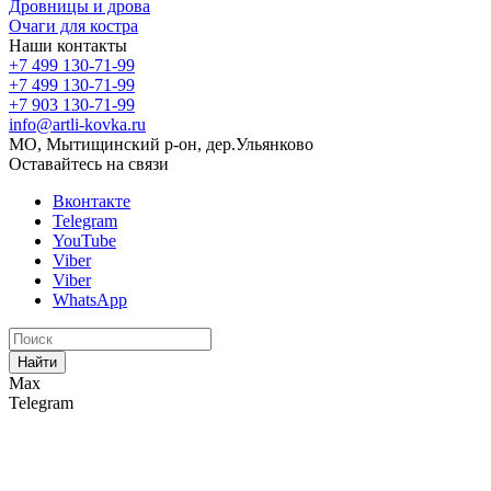
Дровницы и дрова
Очаги для костра
Наши контакты
+7 499 130-71-99
+7 499 130-71-99
+7 903 130-71-99
info@artli-kovka.ru
МО, Мытищинский р-он, дер.Ульянково
Оставайтесь на связи
Вконтакте
Telegram
YouTube
Viber
Viber
WhatsApp
Найти
Max
Telegram