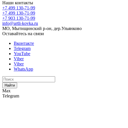
Наши контакты
+7 499 130-71-99
+7 499 130-71-99
+7 903 130-71-99
info@artli-kovka.ru
МО, Мытищинский р-он, дер.Ульянково
Оставайтесь на связи
Вконтакте
Telegram
YouTube
Viber
Viber
WhatsApp
Найти
Max
Telegram