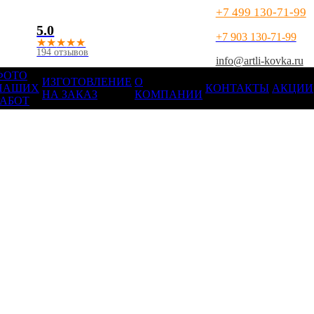
+7 499 130-71-99
5.0
+7 903 130-71-99
★
★
★
★
★
194 отзывов
info@artli-kovka.ru
ФОТО
ИЗГОТОВЛЕНИЕ
О
НАШИХ
КОНТАКТЫ
АКЦИИ
НА ЗАКАЗ
КОМПАНИИ
РАБОТ