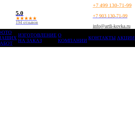
+7 499 130-71-99
5.0
+7 903 130-71-99
★
★
★
★
★
194 отзывов
info@artli-kovka.ru
ФОТО
ИЗГОТОВЛЕНИЕ
О
НАШИХ
КОНТАКТЫ
АКЦИИ
НА ЗАКАЗ
КОМПАНИИ
РАБОТ