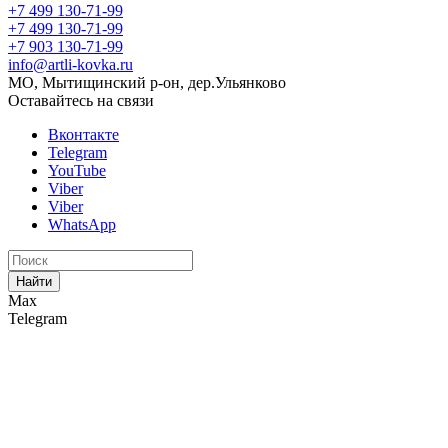
+7 499 130-71-99
+7 499 130-71-99
+7 903 130-71-99
info@artli-kovka.ru
МО, Мытищинский р-он, дер.Ульянково
Оставайтесь на связи
Вконтакте
Telegram
YouTube
Viber
Viber
WhatsApp
Найти
Max
Telegram