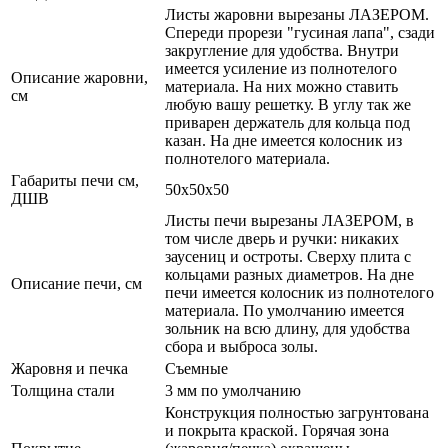
Листы жаровни вырезаны ЛАЗЕРОМ.
Спереди прорези "гусиная лапа", сзади
закругление для удобства. Внутри
имеется усиление из полнотелого
Описание жаровни,
материала. На них можно ставить
см
любую вашу решетку. В углу так же
приварен держатель для кольца под
казан. На дне имеется колосник из
полнотелого материала.
Габариты печи см,
50x50x50
ДШВ
Листы печи вырезаны ЛАЗЕРОМ, в
том числе дверь и ручки: никаких
заусениц и остроты. Сверху плита с
кольцами разных диаметров. На дне
Описание печи, см
печи имеется колосник из полнотелого
материала. По умолчанию имеется
зольник на всю длину, для удобства
сбора и выброса золы.
Жаровня и печка
Съемные
Толщина стали
3 мм по умолчанию
Конструкция полностью загрунтована
и покрыта краской. Горячая зона