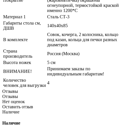
Покрытие
(жаровня/печка) окрашены
огнеупорной, термостойкой краской
именно 1200*С
Материал 1
Сталь СТ-3
Габариты стола см,
140х40х85
ДШВ
Совок, кочерга, 2 колосника, кольцо
В комплекте
под казан, кольца для печки разных
диаметров
Страна
Россия (Москва)
производитель
Высота ножек
5 см
Принимаем заказы по
ВНИМАНИЕ!
индивидуальным габаритам!
Количество
4
человек для выгрузки
Отзывы
Отзывы
Нет оценок
Оставить отзыв
Наличие
Наличие