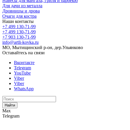
Навесы для мангала, гриля и барбекю
Для дачи из металла
Дровницы и дрова
Очаги для костра
Наши контакты
+7 499 130-71-99
+7 499 130-71-99
+7 903 130-71-99
info@artli-kovka.ru
МО, Мытищинский р-он, дер.Ульянково
Оставайтесь на связи
Вконтакте
Telegram
YouTube
Viber
Viber
WhatsApp
Найти
Max
Telegram