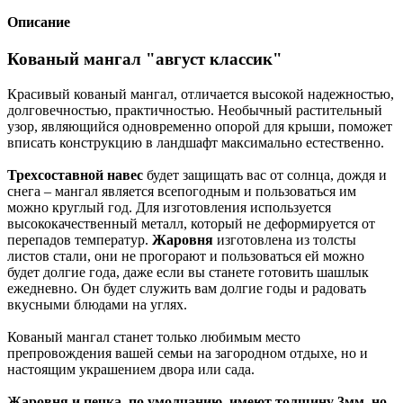
Описание
Кованый мангал "август классик"
Красивый кованый мангал, отличается высокой надежностью,
долговечностью, практичностью. Необычный растительный
узор, являющийся одновременно опорой для крыши, поможет
вписать конструкцию в ландшафт максимально естественно.
Трехсоставной навес
будет защищать вас от солнца, дождя и
снега – мангал является всепогодным и пользоваться им
можно круглый год. Для изготовления используется
высококачественный металл, который не деформируется от
перепадов температур.
Жаровня
изготовлена из толсты
листов стали, они не прогорают и пользоваться ей можно
будет долгие года, даже если вы станете готовить шашлык
ежедневно. Он будет служить вам долгие годы и радовать
вкусными блюдами на углях.
Кованый мангал станет только любимым место
препровождения вашей семьи на загородном отдыхе, но и
настоящим украшением двора или сада.
Жаровня и печка, по умолчанию, имеют толщину 3мм, но