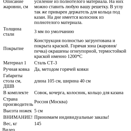
Описание
усиление из полнотелого материала. На них
жаровни, см
можно ставить любую вашу решетку. В углу
так же приварен держатель для кольца под
казан. На дне имеется колосник из
полнотелого материала.
Толщина
3 мм по умолчанию
стали
Конструкция полностью загрунтована и
покрыта краской. Горячая зона (жаровня/
Покрытие
печка) окрашены огнеупорной, термостойкой
краской именно 1200*С
Материал 1
Сталь СТ-3
Ручная ковка
Да, методом горячей ковки
Габариты
стола см,
длина 105 см, ширина 40 см
ДШВ
В комплекте
Совок, кочерга, колосник, кольцо для казана
Страна
Россия (Москва)
производитель
Высота ножек
5 см
ВНИМАНИЕ!
Принимаем индивидуальные заказы!
Вес, кг
145
Видео