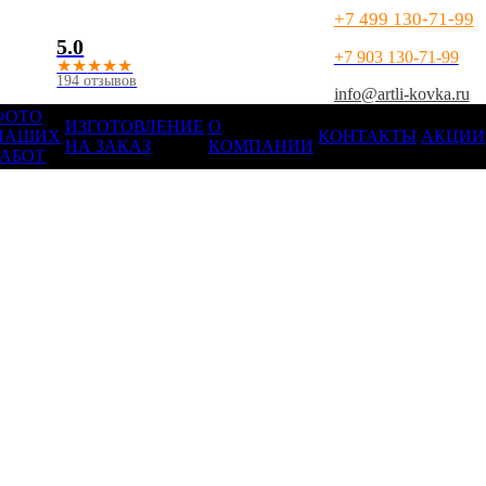
+7 499 130-71-99
5.0
+7 903 130-71-99
★
★
★
★
★
194 отзывов
info@artli-kovka.ru
ФОТО
ИЗГОТОВЛЕНИЕ
О
НАШИХ
КОНТАКТЫ
АКЦИИ
НА ЗАКАЗ
КОМПАНИИ
РАБОТ