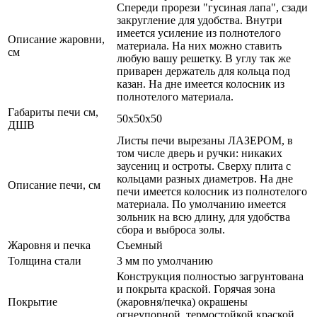
Спереди прорези "гусиная лапа", сзади
закругление для удобства. Внутри
имеется усиление из полнотелого
Описание жаровни,
материала. На них можно ставить
см
любую вашу решетку. В углу так же
приварен держатель для кольца под
казан. На дне имеется колосник из
полнотелого материала.
Габариты печи см,
50x50х50
ДШВ
Листы печи вырезаны ЛАЗЕРОМ, в
том числе дверь и ручки: никаких
заусениц и остроты. Сверху плита с
кольцами разных диаметров. На дне
Описание печи, см
печи имеется колосник из полнотелого
материала. По умолчанию имеется
зольник на всю длину, для удобства
сбора и выброса золы.
Жаровня и печка
Съемный
Толщина стали
3 мм по умолчанию
Конструкция полностью загрунтована
и покрыта краской. Горячая зона
Покрытие
(жаровня/печка) окрашены
огнеупорной, термостойкой краской