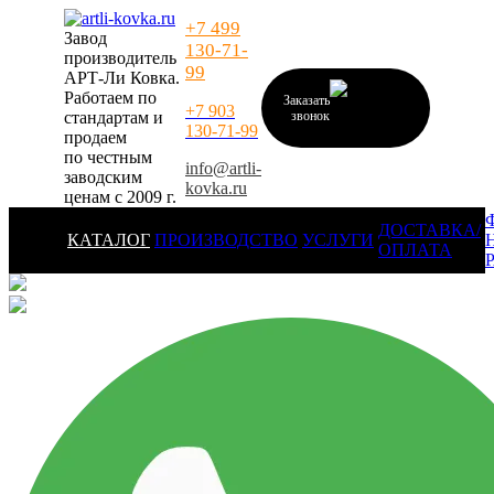
+7 499
Завод
130-71-
производитель
99
АРТ-Ли Ковка.
Работаем по
Заказать
+7 903
стандартам и
звонок
130-71-99
продаем
по честным
info@artli-
заводским
kovka.ru
ценам с 2009 г.
ДОСТАВКА/
КАТАЛОГ
ПРОИЗВОДСТВО
УСЛУГИ
ОПЛАТА