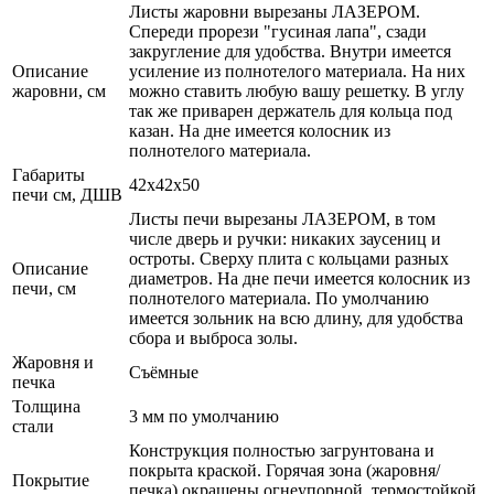
Листы жаровни вырезаны ЛАЗЕРОМ.
Спереди прорези "гусиная лапа", сзади
закругление для удобства. Внутри имеется
Описание
усиление из полнотелого материала. На них
жаровни, см
можно ставить любую вашу решетку. В углу
так же приварен держатель для кольца под
казан. На дне имеется колосник из
полнотелого материала.
Габариты
42x42x50
печи см, ДШВ
Листы печи вырезаны ЛАЗЕРОМ, в том
числе дверь и ручки: никаких заусениц и
остроты. Сверху плита с кольцами разных
Описание
диаметров. На дне печи имеется колосник из
печи, см
полнотелого материала. По умолчанию
имеется зольник на всю длину, для удобства
сбора и выброса золы.
Жаровня и
Съёмные
печка
Толщина
3 мм по умолчанию
стали
Конструкция полностью загрунтована и
покрыта краской. Горячая зона (жаровня/
Покрытие
печка) окрашены огнеупорной, термостойкой