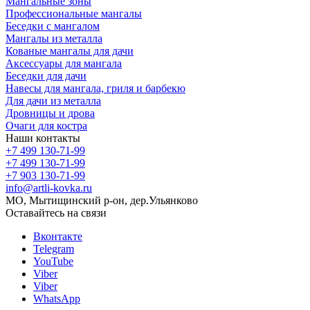
Мангальные зоны
Профессиональные мангалы
Беседки с мангалом
Мангалы из металла
Кованые мангалы для дачи
Аксессуары для мангала
Беседки для дачи
Навесы для мангала, гриля и барбекю
Для дачи из металла
Дровницы и дрова
Очаги для костра
Наши контакты
+7 499 130-71-99
+7 499 130-71-99
+7 903 130-71-99
info@artli-kovka.ru
МО, Мытищинский р-он, дер.Ульянково
Оставайтесь на связи
Вконтакте
Telegram
YouTube
Viber
Viber
WhatsApp