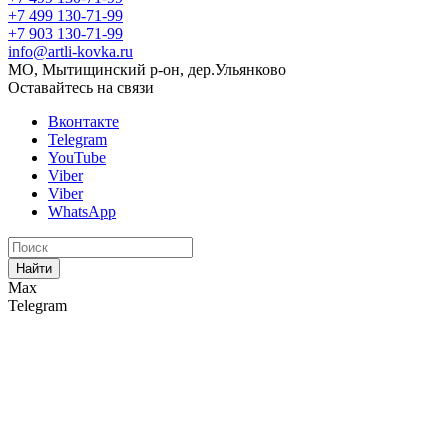
+7 499 130-71-99
+7 903 130-71-99
info@artli-kovka.ru
МО, Мытищинский р-он, дер.Ульянково
Оставайтесь на связи
Вконтакте
Telegram
YouTube
Viber
Viber
WhatsApp
Найти
Max
Telegram