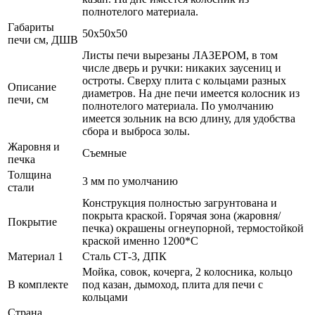
полнотелого материала.
Габариты
50x50x50
печи см, ДШВ
Листы печи вырезаны ЛАЗЕРОМ, в том
числе дверь и ручки: никаких заусениц и
остроты. Сверху плита с кольцами разных
Описание
диаметров. На дне печи имеется колосник из
печи, см
полнотелого материала. По умолчанию
имеется зольник на всю длину, для удобства
сбора и выброса золы.
Жаровня и
Съемные
печка
Толщина
3 мм по умолчанию
стали
Конструкция полностью загрунтована и
покрыта краской. Горячая зона (жаровня/
Покрытие
печка) окрашены огнеупорной, термостойкой
краской именно 1200*С
Материал 1
Сталь СТ-3, ДПК
Мойка, совок, кочерга, 2 колосника, кольцо
В комплекте
под казан, дымоход, плита для печи с
кольцами
Страна