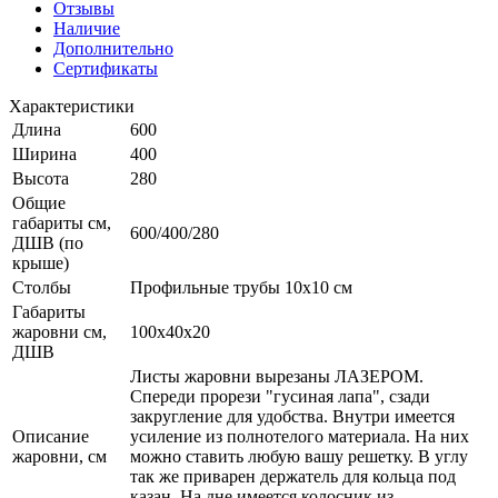
Отзывы
Наличие
Дополнительно
Сертификаты
Характеристики
Длина
600
Ширина
400
Высота
280
Общие
габариты см,
600/400/280
ДШВ (по
крыше)
Столбы
Профильные трубы 10х10 см
Габариты
жаровни см,
100x40x20
ДШВ
Листы жаровни вырезаны ЛАЗЕРОМ.
Спереди прорези "гусиная лапа", сзади
закругление для удобства. Внутри имеется
Описание
усиление из полнотелого материала. На них
жаровни, см
можно ставить любую вашу решетку. В углу
так же приварен держатель для кольца под
казан. На дне имеется колосник из