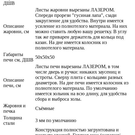
ДШВ
Листы жаровни вырезаны ЛАЗЕРОМ.
Спереди прорези "гусиная лапа", сзади
закругление для удобства. Внутри имеется
Описание
усиление из полнотелого материала. На них
жаровни, см
можно ставить любую вашу решетку. В углу
так же приварен держатель для кольца под
казан. На дне имеется колосник из
полнотелого материала.
Габариты
50x50x50
печи см, ДШВ
Листы печи вырезаны ЛАЗЕРОМ, в том
числе дверь и ручки: никаких заусениц и
остроты. Сверху плита с кольцами разных
Описание
диаметров. На дне печи имеется колосник из
печи, см
полнотелого материала. По умолчанию
имеется зольник на всю длину, для удобства
сбора и выброса золы.
Жаровня и
Съёмные
печка
Толщина
3 мм по умолчанию
стали
Конструкция полностью загрунтована и