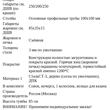
габариты см,
250/200/250
ДШВ (по
крыше)
Столбы
Основные профильные трубы 100x100 мм
Габариты
жаровни см,
85x35x15
ДШВ
Жаровня и
Съёмная
печка
Толщина
3 мм по умолчанию
стали
Конструкция полностью загрунтована и
покрыта краской. Горячая зона (жаровня/
Покрытие
печка) окрашены огнеупорной, термостойкой
краской именно 1200*С
СтальСТ-3, дерево (сосна по умолчанию),
Материал 1
ДПК
В комплекте
Совок, кочерга, 1 колосник, кольцо для казана
Страна
Россия (Москва)
производитель
Высота тумбы
85 см
ВНИМАНИЕ!
Принимаем индивидуальные заказы!