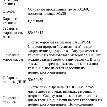
крыше)
Основные профильные трубы 60x60,
Столбы
дополнительные 30x30
Каркас с
Цельный
крышей
Габариты
жаровни см,
85x35x15
ДШВ
Листы жаровни вырезаны ЛАЗЕРОМ.
Спереди прорези "гусиная лапа", сзади
закругление для удобства. Внутри имеется
Описание
усиление из полнотелого материала. На них
жаровни, см
можно ставить любую вашу решетку. В углу
так же приварен держатель для кольца под
казан. На дне имеется колосник из
полнотелого материала.
Габариты
50x50x50
печи см, ДШВ
Листы печи вырезаны ЛАЗЕРОМ, в том
числе дверь и ручки: никаких заусениц и
остроты. Сверху плита с кольцами разных
Описание
диаметров. На дне печи имеется колосник из
печи, см
полнотелого материала. По умолчанию