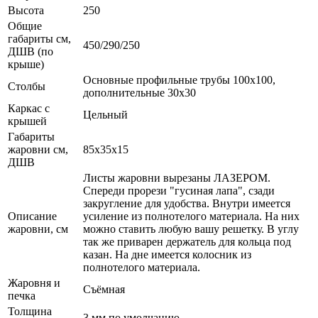
Высота
250
Общие
габариты см,
450/290/250
ДШВ (по
крыше)
Основные профильные трубы 100x100,
Столбы
дополнительные 30x30
Каркас с
Цельный
крышей
Габариты
жаровни см,
85x35x15
ДШВ
Листы жаровни вырезаны ЛАЗЕРОМ.
Спереди прорези "гусиная лапа", сзади
закругление для удобства. Внутри имеется
Описание
усиление из полнотелого материала. На них
жаровни, см
можно ставить любую вашу решетку. В углу
так же приварен держатель для кольца под
казан. На дне имеется колосник из
полнотелого материала.
Жаровня и
Съёмная
печка
Толщина
3 мм по умолчанию