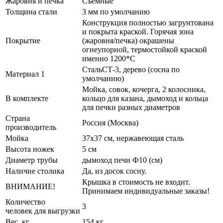
Жаровня и печка
Съёмные
Толщина стали
3 мм по умолчанию
Конструкция полностью загрунтована
и покрыта краской. Горячая зона
Покрытие
(жаровня/печка) окрашены
огнеупорной, термостойкой краской
именно 1200*С
СтальСТ-3, дерево (сосна по
Материал 1
умолчанию)
Мойка, совок, кочерга, 2 колосника,
В комплекте
кольцо для казана, дымоход и кольца
для печки разных диаметров
Страна
Россия (Москва)
производитель
Мойка
37х37 см, нержавеющая сталь
Высота ножек
5 см
Диаметр трубы
дымоход печи Ф10 (см)
Наличие столика
Да, из досок сосну.
Крышка в стоимость не входит.
ВНИМАНИЕ!
Принимаем индивидуальные заказы!
Количество
3
человек для выгрузки
Вес, кг
154 кг