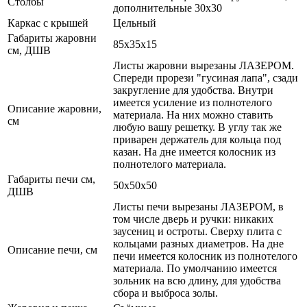
Столбы
дополнительные 30x30
Каркас с крышей
Цельный
Габариты жаровни
85x35x15
см, ДШВ
Листы жаровни вырезаны ЛАЗЕРОМ.
Спереди прорези "гусиная лапа", сзади
закругление для удобства. Внутри
имеется усиление из полнотелого
Описание жаровни,
материала. На них можно ставить
см
любую вашу решетку. В углу так же
приварен держатель для кольца под
казан. На дне имеется колосник из
полнотелого материала.
Габариты печи см,
50x50x50
ДШВ
Листы печи вырезаны ЛАЗЕРОМ, в
том числе дверь и ручки: никаких
заусениц и остроты. Сверху плита с
кольцами разных диаметров. На дне
Описание печи, см
печи имеется колосник из полнотелого
материала. По умолчанию имеется
зольник на всю длину, для удобства
сбора и выброса золы.