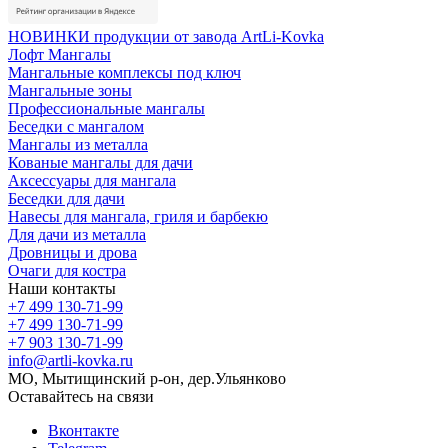
НОВИНКИ продукции от завода ArtLi-Kovka
Лофт Мангалы
Мангальные комплексы под ключ
Мангальные зоны
Профессиональные мангалы
Беседки с мангалом
Мангалы из металла
Кованые мангалы для дачи
Аксессуары для мангала
Беседки для дачи
Навесы для мангала, гриля и барбекю
Для дачи из металла
Дровницы и дрова
Очаги для костра
Наши контакты
+7 499 130-71-99
+7 499 130-71-99
+7 903 130-71-99
info@artli-kovka.ru
МО, Мытищинский р-он, дер.Ульянково
Оставайтесь на связи
Вконтакте