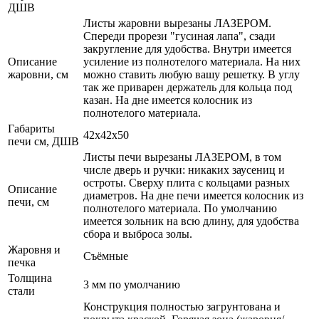
ДШВ
Листы жаровни вырезаны ЛАЗЕРОМ.
Спереди прорези "гусиная лапа", сзади
закругление для удобства. Внутри имеется
Описание
усиление из полнотелого материала. На них
жаровни, см
можно ставить любую вашу решетку. В углу
так же приварен держатель для кольца под
казан. На дне имеется колосник из
полнотелого материала.
Габариты
42x42x50
печи см, ДШВ
Листы печи вырезаны ЛАЗЕРОМ, в том
числе дверь и ручки: никаких заусениц и
остроты. Сверху плита с кольцами разных
Описание
диаметров. На дне печи имеется колосник из
печи, см
полнотелого материала. По умолчанию
имеется зольник на всю длину, для удобства
сбора и выброса золы.
Жаровня и
Съёмные
печка
Толщина
3 мм по умолчанию
стали
Конструкция полностью загрунтована и