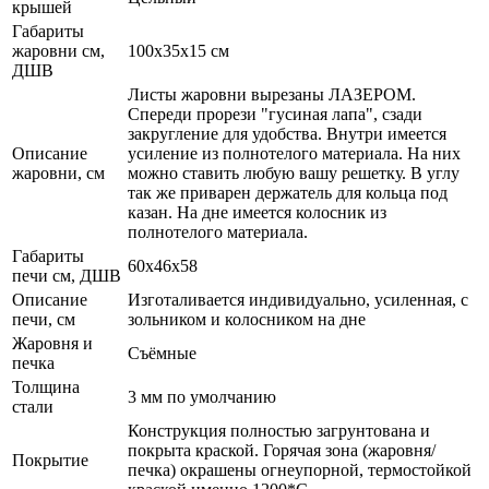
крышей
Габариты
жаровни см,
100x35x15 см
ДШВ
Листы жаровни вырезаны ЛАЗЕРОМ.
Спереди прорези "гусиная лапа", сзади
закругление для удобства. Внутри имеется
Описание
усиление из полнотелого материала. На них
жаровни, см
можно ставить любую вашу решетку. В углу
так же приварен держатель для кольца под
казан. На дне имеется колосник из
полнотелого материала.
Габариты
60x46x58
печи см, ДШВ
Описание
Изготаливается индивидуально, усиленная, с
печи, см
зольником и колосником на дне
Жаровня и
Съёмные
печка
Толщина
3 мм по умолчанию
стали
Конструкция полностью загрунтована и
покрыта краской. Горячая зона (жаровня/
Покрытие
печка) окрашены огнеупорной, термостойкой