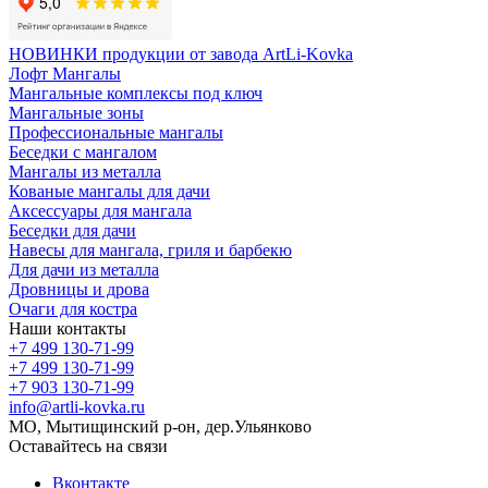
НОВИНКИ продукции от завода ArtLi-Kovka
Лофт Мангалы
Мангальные комплексы под ключ
Мангальные зоны
Профессиональные мангалы
Беседки с мангалом
Мангалы из металла
Кованые мангалы для дачи
Аксессуары для мангала
Беседки для дачи
Навесы для мангала, гриля и барбекю
Для дачи из металла
Дровницы и дрова
Очаги для костра
Наши контакты
+7 499 130-71-99
+7 499 130-71-99
+7 903 130-71-99
info@artli-kovka.ru
МО, Мытищинский р-он, дер.Ульянково
Оставайтесь на связи
Вконтакте