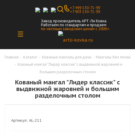
+7 499 130-71-99
+7 903 130-71-99
Завод производитель АРТ-Ли Ковка.
Работаем по стандартам и продаем
по честным заводским ценам с 2009 г.
Главная
-
Каталог
-
Кованые мангалы для дачи
-
Мангалы без печки
-
Кованый мангал "Лидер классик" с выдвижной жаровней и
большим разделочным столом
Кованый мангал "Лидер классик" с
выдвижной жаровней и большим
разделочным столом
Артикул:
AL-211