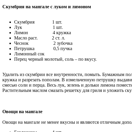
Скумбрия на мангале с луком и лимоном
Скумбрия 1 шт.
Лук 1 шт.
Лимон 4 кружка
Масло раст. 2 ст. л.
Чеснок 2 зубочка
Петрушка 0,5 пучка
Лимонный сок
Перец черный молотый, соль – по вкусу.
Удалить из скумбрии все внутренности, помыть. Бумажным пол
кружка и разрезать пополам. В измельченную петрушку выдави
смесью соли и перца. Весь лук, зелень и дольки лимона помес
Растительным маслом смазать решетку для гриля и уложить ску
Овощи на мангале
Овощи на мангале не менее вкусны и являются отличным доп