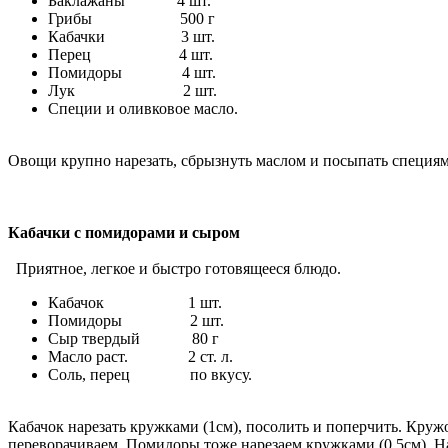
Баклажаны 4 шт.
Грибы 500 г
Кабачки 3 шт.
Перец 4 шт.
Помидоры 4 шт.
Лук 2 шт.
Специи и оливковое масло.
Овощи крупно нарезать, сбрызнуть маслом и посыпать специям
Кабачки с помидорами и сыром
Приятное, легкое и быстро готовящееся блюдо.
Кабачок 1 шт.
Помидоры 2 шт.
Сыр твердый 80 г
Масло раст. 2 ст. л.
Соль, перец по вкусу.
Кабачок нарезать кружками (1см), посолить и поперчить. Круж
переворачиваем. Помидоры тоже нарезаем кружками (0,5см). 