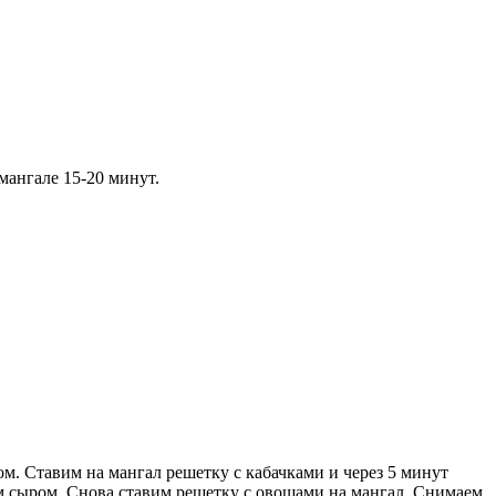
мангале 15-20 минут.
м. Ставим на мангал решетку с кабачками и через 5 минут
 сыром. Снова ставим решетку с овощами на мангал. Снимаем