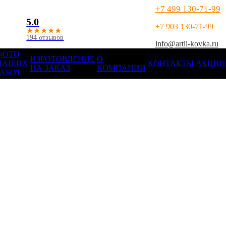
+7 499 130-71-99
5.0
+7 903 130-71-99
★
★
★
★
★
194 отзывов
info@artli-kovka.ru
ФОТО
ИЗГОТОВЛЕНИЕ
О
НАШИХ
КОНТАКТЫ
АКЦИИ
НА ЗАКАЗ
КОМПАНИИ
РАБОТ