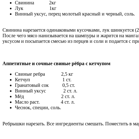
Свинина 2кг
Лук 1кг
Винный уксус, перец молотый красный и черный, соль.
Свинина нарезается одинаковыми кусочками, лук шинкуется (2шт
После чего мясо нанизывается на шампуры и жарится на манга
уксусом и посыпается смесью из перцев и соли и подается с 
Аппетитные и сочные свиные рёбра с кетчупом
Свиные ребра 2,5 кг
Кетчуп 1 ст.
Гранатовый сок 0,5 ст.
Винный уксус 2 ст. л.
Мёд 2 ст. л.
Масло раст. 4 ст. л.
Чеснок, специи, соль.
Ребрышки нарезать. Все ингредиенты смешать. Поместить в мар