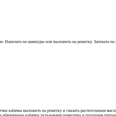
и. Нанизать на шампуры или выложить на решетку. Запекать на 
очки кабачка выложить на решетку и смазать растительным масло
На обжаренные кабачки укладываем помидоры и посыпаем тертым